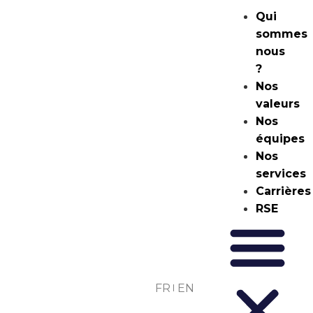
Qui
sommes
nous
?
Nos
valeurs
Nos
équipes
Nos
services
Carrières
RSE
FR
EN